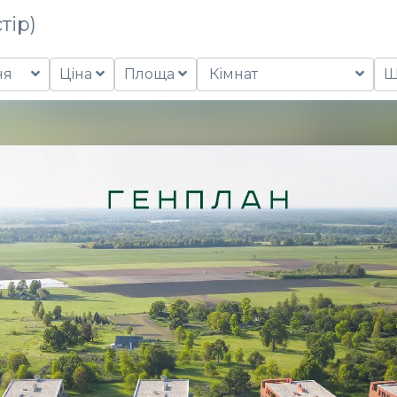
тір)
ня
Ціна
Площа
Кімнат
Щ