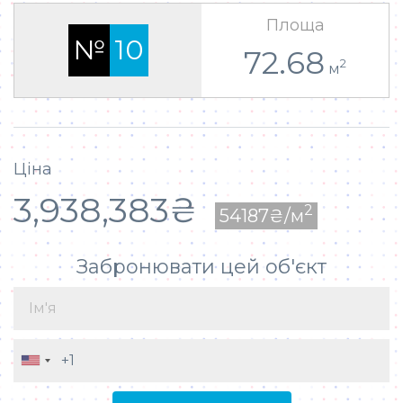
Площа
№
10
72.68
2
м
Ціна
3,938,383₴
2
54187₴/м
Забронювати цей об'єкт
UNITED STATES +1