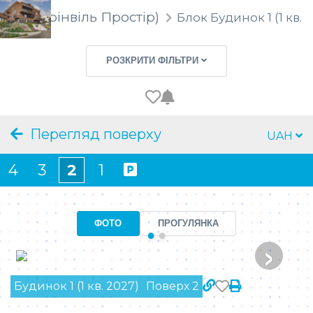
rostir (Грінвіль Простір)
Блок
Будинок 1 (1 кв. 
Секція
РОЗКРИТИ ФІЛЬТРИ
Тип приміщення
Ціна
Перегляд поверху
UAH
Площа
4
3
2
1
Кімнат
ФОТО
ПРОГУЛЯНКА
Поверх
›
Особливості
Будинок 1 (1 кв. 2027)
Поверх 2
ЗНАЙТИ