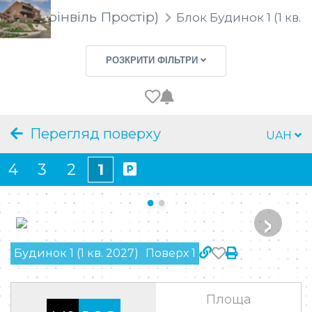
rostir (Грінвіль Простір)
Блок
Будинок 1 (1 кв. 
Секція
РОЗКРИТИ ФІЛЬТРИ
Тип приміщення
Ціна
Перегляд поверху
UAH
Площа
4
3
2
1
Кімнат
›
Поверх
Будинок 1 (1 кв. 2027)
Поверх 1
Особливості
ЗНАЙТИ
Площа