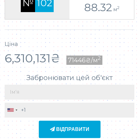
№
102
88.32
2
м
Ціна
6,310,131₴
2
71446₴/м
Забронювати цей об'єкт
UNITED STATES +1
ВІДПРАВИТИ