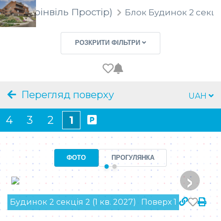
rostir (Грінвіль Простір)
Блок
Будинок 2 секція 
Секція
РОЗКРИТИ ФІЛЬТРИ
Тип приміщення
Ціна
Перегляд поверху
UAH
Площа
4
3
2
1
Кімнат
ФОТО
ПРОГУЛЯНКА
Поверх
›
Особливості
Будинок 2 секція 2 (1 кв. 2027)
Поверх 1
ЗНАЙТИ