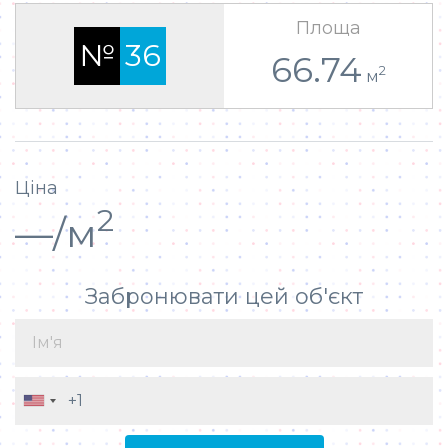
Площа
№
36
66.74
2
м
Ціна
2
—/м
Забронювати цей об'єкт
UNITED STATES +1